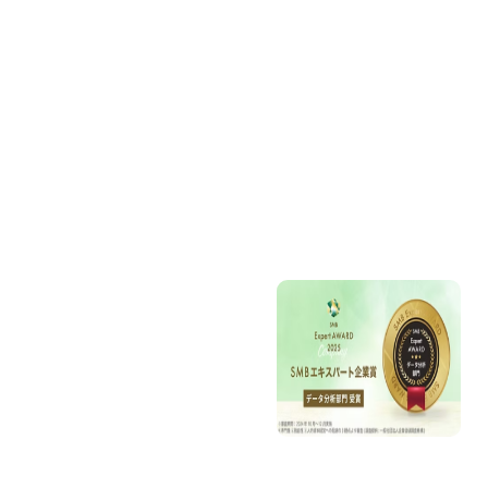
町2階
コンサルティング事業
03-6268-
（内部監査支援、監査
9750
向けデータ分析支援）
平日9時
30分～17
監査及びデータ分析人
時30分
材育成のための教育研
修事業
ソフトウェア事業（デ
受賞と表彰
ータ分析製品の開発/販
売）
オフショア開発サービ
ス