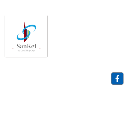
個人情
三恵ビ
報保護
ジネス
方針
コンサ
ルティ
三恵ビジネスコンサルテ
ィング株式会社
ング株
式会社
SanKei Biz Consulting,
Corp.
三恵ビジネスコンサルティン
東京都千
は、データ分析・監査・シス
代田区三
テム開発それぞれで培った知
見を領域を超えて、高い品質
番町3-8
のサービスを提供いたしま
泉館三番
す。